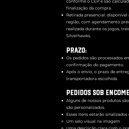
conforme o CEP e são calcul
finalização da compra.
Retirada presencial: disponível
região, com agendamento pré
realizada durante os jogos, tre
Silverhawks.
Prazo:
Os pedidos são processados em 
confirmação do pagamento.
Após o envio, o prazo de entre
transportadora escolhida.
PEDIDOS SOB ENCOM
Alguns de nossos produtos sã
são personalizados.
Esses itens estarão sinalizados
Um selo visual na imagem
Uma descrição clara com o pra