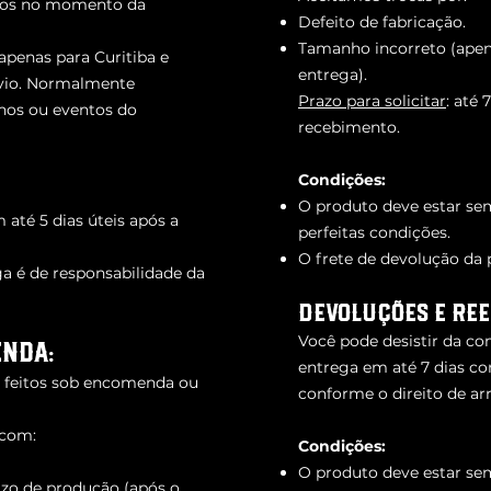
ados no momento da
Defeito de fabricação.
Tamanho incorreto (apen
 apenas para Curitiba e
entrega).
vio. Normalmente
Prazo para solicitar
: até 
inos ou eventos do
recebimento.
Condições:
O produto deve estar se
até 5 dias úteis após a
perfeitas condições.
O frete de devolução da 
ga é de responsabilidade da
Devoluções e Re
Você pode desistir da c
ENDA:
entrega em até 7 dias co
o feitos sob encomenda ou
conforme o direito de a
 com:
Condições:
O produto deve estar se
zo de produção (após o