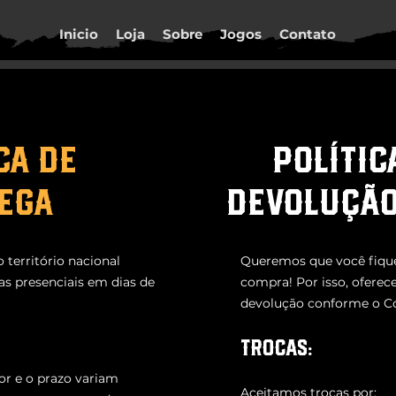
Inicio
Loja
Sobre
Jogos
Contato
CA DE
POLÍTIC
EGA
DEVOLUÇÃO
território nacional
Queremos que você fique
as presenciais em dias de
compra! Por isso, oferec
devolução conforme o C
Trocas:
or e o prazo variam
Aceitamos trocas por: